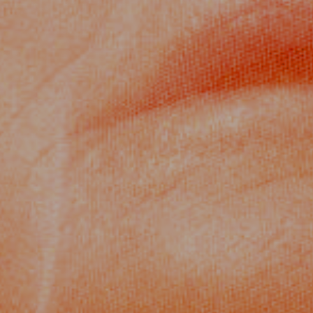
eld nyhedsbrev
*
l