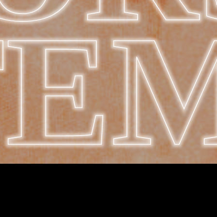
TE
Det sidste punktum i
familietrilogi!