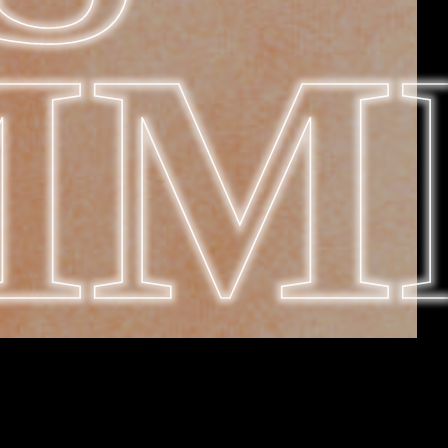
MM
 ALEXANDER MAYAH LARSENs rå og rørende