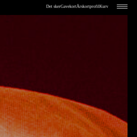
Det sker
Gavekort
Årskortprofil
Kurv